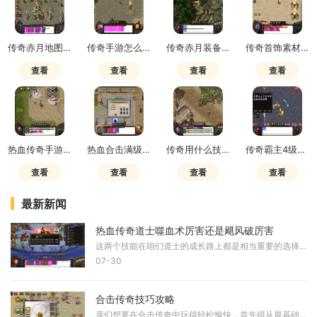
传奇赤月地图进入方法
传奇手游怎么赚元宝最快
传奇赤月装备在哪里打造
传奇首饰素材在哪里买
查看
查看
查看
查看
热血传奇手游哪个职业赚钱快一点
热血合击满级多少级
传奇用什么技能好
传奇霸主4级召唤神兽多少钱
查看
查看
查看
查看
最新新闻
热血传奇道士噬血术厉害还是飓风破厉害
这两个技能在咱们道士的成长路上都是相当重要的选择，但要论谁更厉害还真不能一概而论。它们各有各的特色和用途，在不同的场合发挥的作用也完全不一样。有些老铁觉得噬血术是
07-30
合击传奇技巧攻略
亲们想要在合击传奇中玩得轻松愉快，首先得从最基础的入手，必须要把游戏的基本机制和职业特性都弄明白，这是我们提升实力的第一步。合击传奇包含了战士、法师和道士三种经典