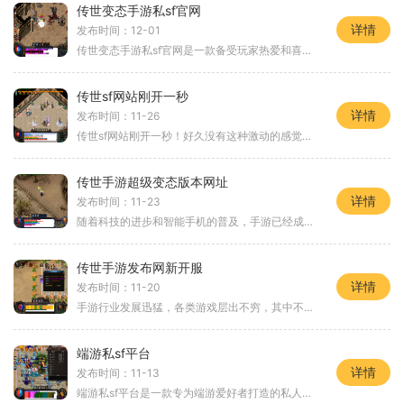
传世变态手游私sf官网
详情
发布时间：12-01
传世变态手游私sf官网是一款备受玩家热爱和喜爱的手机游戏，它具有丰富多样的玩法和引人入胜的故事情节，让玩家体验到不同的乐趣和刺激。传世变态手游私sf官网拥有多种游戏玩法
传世sf网站刚开一秒
详情
发布时间：11-26
传世sf网站刚开一秒！好久没有这种激动的感觉了，仿佛回到了那个年少的时候，那个无忧无虑，独自踏上冒险之路的时光。传世sf网站，让我再次怀念起了那段独特的游戏经历。传世
传世手游超级变态版本网址
详情
发布时间：11-23
随着科技的进步和智能手机的普及，手游已经成为很多人的休闲娱乐方式。而在众多手游中，传世手游超级变态版本无疑是备受玩家们瞩目的一款游戏。今天，我们就来详细了解一下这
传世手游发布网新开服
详情
发布时间：11-20
手游行业发展迅猛，各类游戏层出不穷，其中不乏一些经典游戏依然受到玩家们的热爱。而好消息传来，传世手游发布网新开服啦！这款经典的传世手游再度回归，为广大玩家们带来了
端游私sf平台
详情
发布时间：11-13
端游私sf平台是一款专为端游爱好者打造的私人服务器平台。玩家可以在这里畅玩各类端游，并与其他玩家进行交流与对战。本文将为大家详细介绍端游私sf平台的特点以及游戏的具体玩