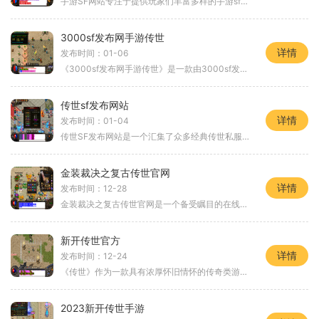
手游SF网站专注于提供玩家们丰富多样的手游sf私服游戏，以满足玩家们对游戏的需求和期待。无论是经典的传奇私服，还是新颖的仙侠私服，手游SF网站都能够为玩家们带来全新的游戏
3000sf发布网手游传世
详情
发布时间：01-06
《3000sf发布网手游传世》是一款由3000sf发布网推出的多人在线游戏。游戏以独特的剧情和丰富的玩法吸引了大量的玩家玩家将扮演一位灵魂勇士，探索神秘的幻想大陆，并与其他玩家展
传世sf发布网站
详情
发布时间：01-04
传世SF发布网站是一个汇集了众多经典传世私服游戏的平台，为广大游戏玩家提供了一个畅玩经典传世游戏的绝佳选择。下面将为大家介绍一下传世SF发布网站以及其中游戏的具体玩法。
金装裁决之复古传世官网
详情
发布时间：12-28
金装裁决之复古传世官网是一个备受瞩目的在线游戏平台。这款游戏以复古传世为背景，以独特的游戏玩法吸引了众多玩家的关注。在这个游戏中，玩家将迎来一场穿越时空的冒险，回
新开传世官方
详情
发布时间：12-24
《传世》作为一款具有浓厚怀旧情怀的传奇类游戏，一直以来都备受玩家们的喜爱。而《传世》的官方团队推出了新开传世官方，为玩家们带来了全新的游戏体验。新开传世官方以其独
2023新开传世手游