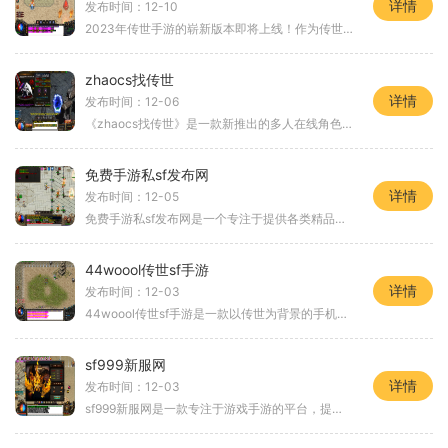
详情
发布时间：12-10
2023年传世手游的崭新版本即将上线！作为传世系列的最新作品，这款手游继承了传世经典玩法的还加入了全新的元素和创新，给玩家呈现出一个更加精彩的游戏世界。无论是喜欢PK战斗
zhaocs找传世
详情
发布时间：12-06
《zhaocs找传世》是一款新推出的多人在线角色扮演游戏，它以传世大陆为背景，融合了众多经典元素，带给玩家一个全新的游戏体验。本文将详细介绍游戏的具体玩法和特色功能。游戏
免费手游私sf发布网
详情
发布时间：12-05
免费手游私sf发布网是一个专注于提供各类精品私服游戏的网站。私服游戏是指在原版游戏的基础上，由玩家或者游戏爱好者自行搭建的游戏版本，私sf发布网则为这些私服游戏提供官方
44woool传世sf手游
详情
发布时间：12-03
44woool传世sf手游是一款以传世为背景的手机游戏，以它独特的玩法和精美的画面吸引了众多玩家的关注。这款游戏采用了即时战斗的方式，玩家需要通过控制角色进行战斗，赢得胜利。
sf999新服网
详情
发布时间：12-03
sf999新服网是一款专注于游戏手游的平台，提供了丰富多样的游戏选择和精彩刺激的玩法。无论是喜欢角色扮演游戏，还是动作冒险游戏，都能在sf999新服网找到自己喜欢的游戏。sf999新