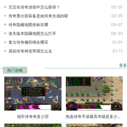
元宝在传奇游戏中怎么获得？
05-31
传奇墨火鼓装备是如何来合成的呢
02-25
传奇隐藏地图坐标在哪
09-07
迷失版本隐藏地图怎么打开
09-30
复古传奇捆药绳在哪买
10-01
原始传奇神龙帝国怎么去
01-11
更多
热门攻略
地牢传奇有多少层
热血传奇手游最高等级是多少级的