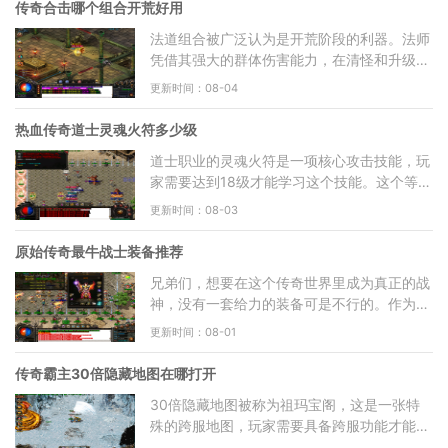
传奇合击哪个组合开荒好用
法道组合被广泛认为是开荒阶段的利器。法师
凭借其强大的群体伤害能力，在清怪和升级过
程中具有显著优势，而道士的辅助技能能够有
更新时间：08-04
效弥补法师在持久
热血传奇道士灵魂火符多少级
道士职业的灵魂火符是一项核心攻击技能，玩
家需要达到18级才能学习这个技能。这个等级
要求使得灵魂火符成为道士职业中期的重要战
更新时间：08-03
斗手段，标志着道
原始传奇最牛战士装备推荐
兄弟们，想要在这个传奇世界里成为真正的战
神，没有一套给力的装备可是不行的。作为近
战职业的扛把子，咱们战士对装备的依赖程度
更新时间：08-01
比其他职业都要高
传奇霸主30倍隐藏地图在哪打开
30倍隐藏地图被称为祖玛宝阁，这是一张特
殊的跨服地图，玩家需要具备跨服功能才能进
入其中。要开启这张地图，必须使用特定的道