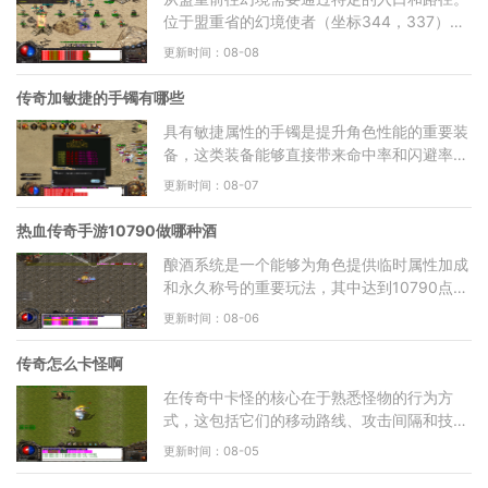
位于盟重省的幻境使者（坐标344，337）或
安全区的幻境老兵是进入幻境的常见入口点，
更新时间：08-08
超过70%的幻境入口设在
传奇加敏捷的手镯有哪些
具有敏捷属性的手镯是提升角色性能的重要装
备，这类装备能够直接带来命中率和闪避率的
全面提升。对于喜欢灵活战斗风格的玩家来
更新时间：08-07
说，高敏捷属性意味
热血传奇手游10790做哪种酒
酿酒系统是一个能够为角色提供临时属性加成
和永久称号的重要玩法，其中达到10790点酒
量可以激活众醉独醒称号，该称号能够为角色
更新时间：08-06
提供物理防御和魔法
传奇怎么卡怪啊
在传奇中卡怪的核心在于熟悉怪物的行为方
式，这包括它们的移动路线、攻击间隔和技能
触发条件。通过仔细观察，你就能发现怪物在
更新时间：08-05
某些特定地点会停止