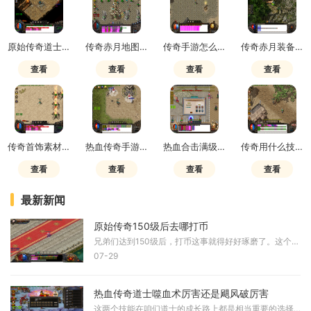
原始传奇道士嗜血术值得买吗
传奇赤月地图进入方法
传奇手游怎么赚元宝最快
传奇赤月装备在哪里打造
查看
查看
查看
查看
传奇首饰素材在哪里买
热血传奇手游哪个职业赚钱快一点
热血合击满级多少级
传奇用什么技能好
查看
查看
查看
查看
最新新闻
原始传奇150级后去哪打币
兄弟们达到150级后，打币这事就得好好琢磨了。这个阶段咱们已经告别了新手期，需要寻找更高效的方式来积累财富。高级地图绝对是打币的首选场所，比如黑暗神殿、神之遗迹这些地
07-29
热血传奇道士噬血术厉害还是飓风破厉害
这两个技能在咱们道士的成长路上都是相当重要的选择，但要论谁更厉害还真不能一概而论。它们各有各的特色和用途，在不同的场合发挥的作用也完全不一样。有些老铁觉得噬血术是