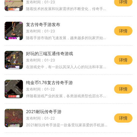
详情
发布时间：01-23
随着技术的发展和玩家需求的不断变化，传奇手游在可预见的未来将会迎来一场全新的突破和变革。作为一款备受期待的2023年传奇手游，打金将成为游戏中一个重要的玩法，为广大玩家
复古传奇手游发布
详情
发布时间：01-23
随着手游市场的飞速发展，越来越多的玩家开始寻找一种能够回味经典的游戏体验。复古传奇手游的发布无疑是满足这一需求的最佳选择。它将经典的传奇游戏搬到了手机上，让玩家重
好玩的三端互通传奇游戏
详情
发布时间：01-23
在游戏史中，有一款以其深入人心的玩法和丰富的游戏内容而成为传奇的存在，那就是传奇游戏。作为一款2D游戏，传奇游戏以其独特的魅力吸引了大量的玩家，并且通过其万人在线的模
纯金币1.76复古传奇手游
详情
发布时间：01-22
伴随着游戏产业的发展，各类游戏类型也层出不穷。《纯金币1.76复古传奇手游》以其独特的2D游戏画面、丰富的角色扮演元素和刺激的万人在线战斗模式，成为了众多游戏爱好者的热门
2021耐玩传奇手游
详情
发布时间：01-22
2021耐玩传奇手游是一款备受玩家喜爱的手机游戏。它继承了经典的传奇游戏玩法，并在此基础上进行了全面升级和优化。本文将详细介绍2021耐玩传奇手游的具体玩法，帮助玩家更好地了