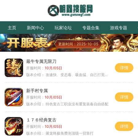
主页
新闻中心
玩家论坛
专题合集
游戏专题
更新时间：2025-10-05
最牛专属无限刀
详情
开服时间：
10月/05日
版本介绍：
攻速快、变态毒、吸血猛、自己打茺值玩
新手村专属
详情
开服时间：
10月/05日
版本介绍：
特色复古三职业没有重复装备自由搭配
１７６经典复古
详情
开服时间：
10月/05日
版本介绍：
屠龙终极免费泡顶级一切靠打