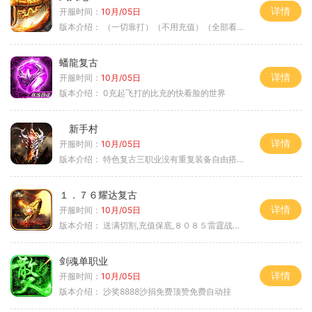
详情
开服时间：
10月/05日
版本介绍：
（一切靠打）（不用充值）（全部看脸）
蟠龍复古
详情
开服时间：
10月/05日
版本介绍：
0充起飞打的比充的快看脸的世界
新手村
详情
开服时间：
10月/05日
版本介绍：
特色复古三职业没有重复装备自由搭配私
１．７６耀达复古
详情
开服时间：
10月/05日
版本介绍：
送满切割,充值保底,８０８５雷霆战神微变
剑魂单职业
详情
开服时间：
10月/05日
版本介绍：
沙奖8888沙捐免费顶赞免费自动挂