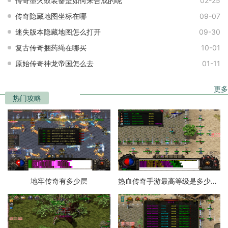
传奇墨火鼓装备是如何来合成的呢
02-25
传奇隐藏地图坐标在哪
09-07
迷失版本隐藏地图怎么打开
09-30
复古传奇捆药绳在哪买
10-01
原始传奇神龙帝国怎么去
01-11
更多
热门攻略
地牢传奇有多少层
热血传奇手游最高等级是多少级的