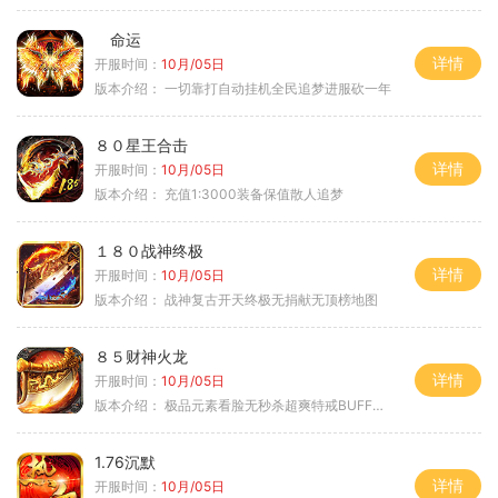
命运
详情
开服时间：
10月/05日
版本介绍：
一切靠打自动挂机全民追梦进服砍一年
８０星王合击
详情
开服时间：
10月/05日
版本介绍：
充值1:3000装备保值散人追梦
１８０战神终极
详情
开服时间：
10月/05日
版本介绍：
战神复古开天终极无捐献无顶榜地图
８５财神火龙
详情
开服时间：
10月/05日
版本介绍：
极品元素看脸无秒杀超爽特戒BUFF无合成
1.76沉默
详情
开服时间：
10月/05日