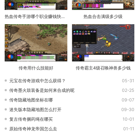
热血传奇手游哪个职业赚钱快一点
热血合击满级多少级
传奇用什么技能好
传奇霸主4级召唤神兽多少钱
元宝在传奇游戏中怎么获得？
05-31
传奇墨火鼓装备是如何来合成的呢
02-25
传奇隐藏地图坐标在哪
09-07
迷失版本隐藏地图怎么打开
09-30
复古传奇捆药绳在哪买
10-01
原始传奇神龙帝国怎么去
01-11