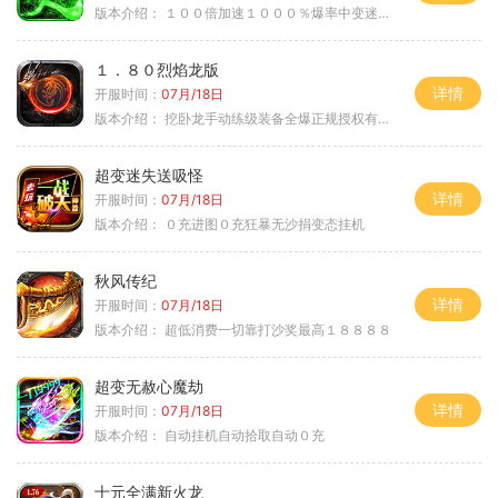
版本介绍：
１００倍加速１０００％爆率中变迷失单职
１．８０烈焰龙版
详情
开服时间：
07月/18日
版本介绍：
挖卧龙手动练级装备全爆正规授权有保障
超变迷失送吸怪
详情
开服时间：
07月/18日
版本介绍：
０充进图０充狂暴无沙捐变态挂机
秋风传纪
详情
开服时间：
07月/18日
版本介绍：
超低消费一切靠打沙奖最高１８８８８
超变无赦心魔劫
详情
开服时间：
07月/18日
版本介绍：
自动挂机自动拾取自动０充
十元全满新火龙