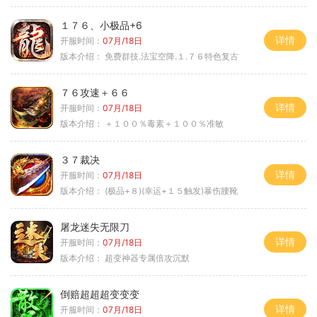
１７６、小极品+6
详情
开服时间：
07月/18日
版本介绍：
免费群技.法宝空降.１.７６特色复古
７６攻速＋６６
详情
开服时间：
07月/18日
版本介绍：
＋１００％毒素＋１００％准敏
３７裁决
详情
开服时间：
07月/18日
版本介绍：
(极品+８)(幸运+１５触发)暴伤腰靴
屠龙迷失无限刀
详情
开服时间：
07月/18日
版本介绍：
超变神器专属倍攻沉默
倒赔超超超变变变
详情
开服时间：
07月/18日