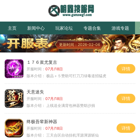
主页
新闻中心
玩家论坛
专题合集
游戏专题
更新时间：2026-02-06
１７６蚩尤复古
详情
开服时间：
07月/18日
版本介绍：
极品＋５赞助可打刀刀绿毒道招猛虎
天意迷失
详情
开服时间：
07月/18日
版本介绍：
上线送全满背包神器赞助沙捐
终极吾辈新神器
详情
开服时间：
07月/18日
版本介绍：
三天合区自动挂机浑源渾源斩仙