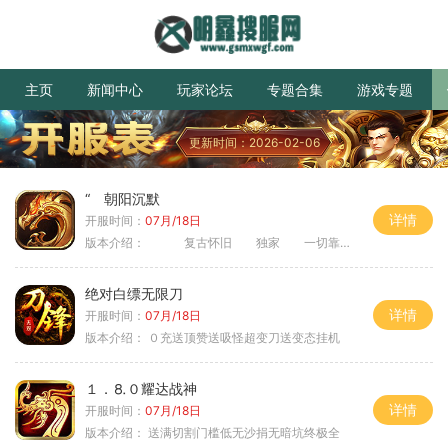
主页
新闻中心
玩家论坛
专题合集
游戏专题
更新时间：2026-02-06
“ 朝阳沉默
详情
开服时间：
07月/18日
版本介绍：
复古怀旧 独家 一切靠打
绝对白缥无限刀
详情
开服时间：
07月/18日
版本介绍：
０充送顶赞送吸怪超变刀送变态挂机
１．⒏０耀达战神
详情
开服时间：
07月/18日
版本介绍：
送满切割门槛低无沙捐无暗坑终极全