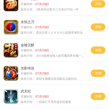
详情
开服时间：
07月/18日
版本介绍：
2简单怀旧复古三天拿沙可玩一年
永恒之刃
详情
开服时间：
07月/18日
版本介绍：
真实沙奖１２８８８公益微变单职业
金陵沉默
详情
开服时间：
07月/18日
版本介绍：
2003纵横金陵人妖冥魔四界全服一切靠
光影传说
详情
开服时间：
07月/18日
版本介绍：
原创专属通关低消新出沉默好玩
武天纪
详情
开服时间：
07月/18日
版本介绍：
一切靠打不用充值全部看脸