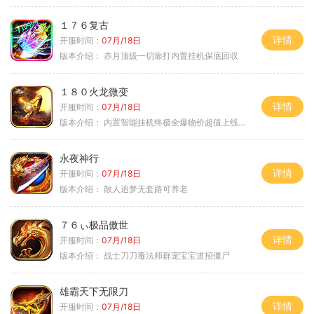
１７６复古
详情
开服时间：
07月/18日
版本介绍：
赤月顶级一切靠打内置挂机保底回収
１８０火龙微变
详情
开服时间：
07月/18日
版本介绍：
内置智能挂机终极全爆物价超值上线送神器
永夜神行
详情
开服时间：
07月/18日
版本介绍：
散人追梦无套路可养老
７６ぃ极品傲世
详情
开服时间：
07月/18日
版本介绍：
战士刀刀毒法师群宠宝宝道招僵尸
雄霸天下无限刀
详情
开服时间：
07月/18日