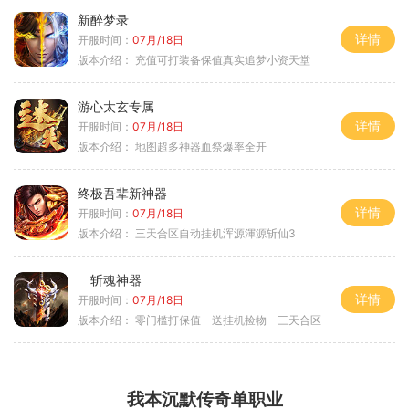
新醉梦录
详情
开服时间：
07月/18日
版本介绍：
充值可打装备保值真实追梦小资天堂
游心太玄专属
详情
开服时间：
07月/18日
版本介绍：
地图超多神器血祭爆率全开
终极吾辈新神器
详情
开服时间：
07月/18日
版本介绍：
三天合区自动挂机浑源渾源斩仙3
斩魂神器
详情
开服时间：
07月/18日
版本介绍：
零门槛打保值 送挂机捡物 三天合区
我本沉默传奇单职业