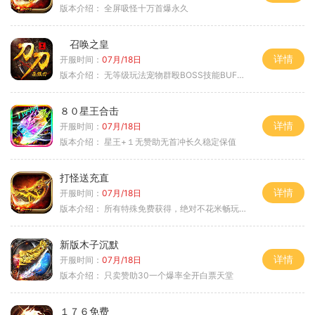
版本介绍：
全屏吸怪十万首爆永久
召唤之皇
详情
开服时间：
07月/18日
版本介绍：
无等级玩法宠物群殴BOSS技能BUFF铭文B
８０星王合击
详情
开服时间：
07月/18日
版本介绍：
星王+１无赞助无首冲长久稳定保值
打怪送充直
详情
开服时间：
07月/18日
版本介绍：
所有特殊免费获得，绝对不花米畅玩所有地图
新版木子沉默
详情
开服时间：
07月/18日
版本介绍：
只卖赞助30一个爆率全开白票天堂
１７６免费