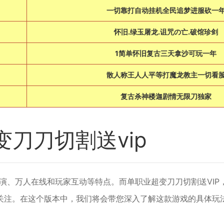
一切靠打自动挂机全民追梦进服砍一
怀旧.绿玉屠龙.诅咒の亡.破馆珍剑
1简单怀旧复古三天拿沙可玩一年
散人称王人人平等打魔龙教主一切看
复古杀神楼迦剧情无限刀独家
刀刀切割送vip
演、万人在线和玩家互动等特点。而单职业超变刀刀切割送VIP
关注。在这个版本中，我们将会带您深入了解这款游戏的具体玩