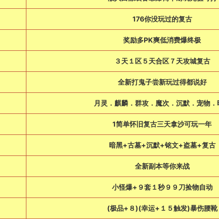
176你没玩过的复古
奖励多PK爽低消费爆终极
３天１区５天合区７天攻城复古
全新打鬼子尝新玩过得都说好
月灵．麒麟．群攻．魔次．沉默．宠物．
1简单怀旧复古三天拿沙可玩一年
暗黑+古墓+沉默+铭文+盗墓+复古
全新副本等你来战
小怪爆+９套１秒９９刀捡物自动
(极品+８)(幸运+１５触发)暴伤腰靴