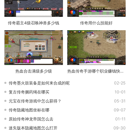
传奇霸主4级召唤神兽多少钱
传奇用什么技能好
热血合击满级多少级
热血传奇手游哪个职业赚钱快一点
传奇墨火鼓装备是如何来合成的呢
02-25
复古传奇捆药绳在哪买
10-01
元宝在传奇游戏中怎么获得？
05-31
传奇隐藏地图坐标在哪
09-07
原始传奇神龙帝国怎么去
01-11
迷失版本隐藏地图怎么打开
09-30