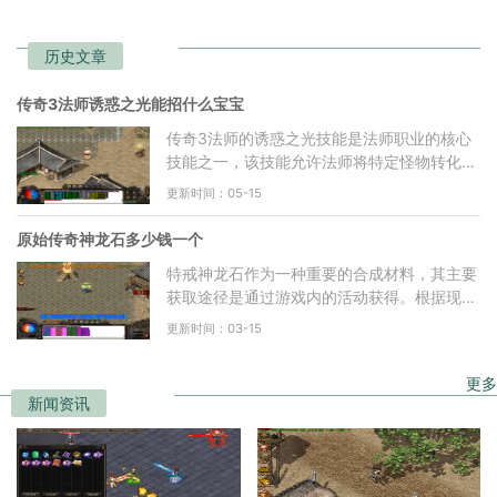
历史文章
传奇3法师诱惑之光能招什么宝宝
传奇3法师的诱惑之光技能是法师职业的核心
技能之一，该技能允许法师将特定怪物转化为
自己的召唤物。诱惑之光从13级开始可以修
更新时间：05-15
炼，技能等级提升，能
原始传奇神龙石多少钱一个
特戒神龙石作为一种重要的合成材料，其主要
获取途径是通过游戏内的活动获得。根据现有
信息，玩家通常可以在金叶子商店中兑换特戒
更新时间：03-15
神龙石，每个神龙
更多
新闻资讯