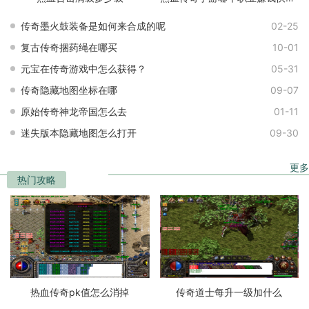
传奇墨火鼓装备是如何来合成的呢
02-25
复古传奇捆药绳在哪买
10-01
元宝在传奇游戏中怎么获得？
05-31
传奇隐藏地图坐标在哪
09-07
原始传奇神龙帝国怎么去
01-11
迷失版本隐藏地图怎么打开
09-30
更多
热门攻略
热血传奇pk值怎么消掉
传奇道士每升一级加什么