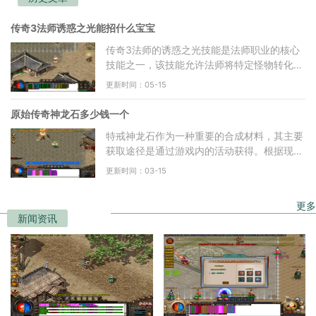
传奇3法师诱惑之光能招什么宝宝
传奇3法师的诱惑之光技能是法师职业的核心
技能之一，该技能允许法师将特定怪物转化为
自己的召唤物。诱惑之光从13级开始可以修
更新时间：05-15
炼，技能等级提升，能
原始传奇神龙石多少钱一个
特戒神龙石作为一种重要的合成材料，其主要
获取途径是通过游戏内的活动获得。根据现有
信息，玩家通常可以在金叶子商店中兑换特戒
更新时间：03-15
神龙石，每个神龙
更多
新闻资讯