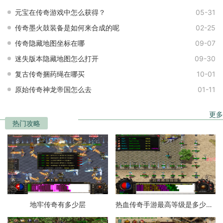
元宝在传奇游戏中怎么获得？
05-31
传奇墨火鼓装备是如何来合成的呢
02-25
传奇隐藏地图坐标在哪
09-07
迷失版本隐藏地图怎么打开
09-30
复古传奇捆药绳在哪买
10-01
原始传奇神龙帝国怎么去
01-11
更多
热门攻略
地牢传奇有多少层
热血传奇手游最高等级是多少级的