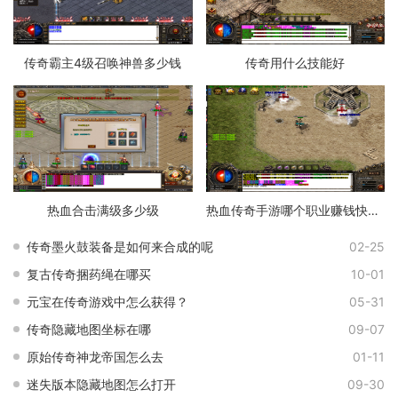
传奇霸主4级召唤神兽多少钱
传奇用什么技能好
热血合击满级多少级
热血传奇手游哪个职业赚钱快一点
传奇墨火鼓装备是如何来合成的呢
02-25
复古传奇捆药绳在哪买
10-01
元宝在传奇游戏中怎么获得？
05-31
传奇隐藏地图坐标在哪
09-07
原始传奇神龙帝国怎么去
01-11
迷失版本隐藏地图怎么打开
09-30