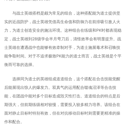
与战士英雄搭档是颇为常见的组合，这种搭配能为道士提供坚
实的近战防护，战士英雄凭借高生命值和防御力在前排吸引敌人火
力，为道士创造安全的施法环境。这种组合在练级和PK时都表现稳
定，战士英雄到28级学会半月弯刀后，清怪效率会有明显提升。战
士英雄在遭遇战中也能够有效牵制对手，为道士施展毒术和召唤技
能争取时间。对于不追求极致PK能力的道士而言，战士英雄是个平
衡而可靠的选择。
选择同为道士的英雄组成道道组合，这个搭配在合击技能觉醒
后能展现出惊人的爆发力。双真气的运用配合噬魂沼泽等合击技
能，在团战中能对多个目标造成毁灭性打击。道道组合的特点是后
期强大，但前期练级相对较慢，需要投入较多精力培养。该组合在
面对静止目标时特别有效，但在对抗移动目标时则需要更精准的操
作和配合。