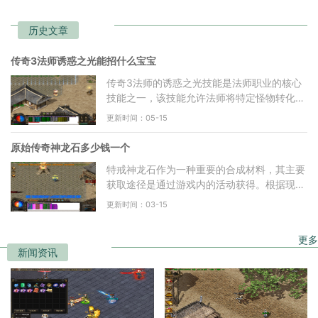
历史文章
传奇3法师诱惑之光能招什么宝宝
传奇3法师的诱惑之光技能是法师职业的核心
技能之一，该技能允许法师将特定怪物转化为
自己的召唤物。诱惑之光从13级开始可以修
更新时间：05-15
炼，技能等级提升，能
原始传奇神龙石多少钱一个
特戒神龙石作为一种重要的合成材料，其主要
获取途径是通过游戏内的活动获得。根据现有
信息，玩家通常可以在金叶子商店中兑换特戒
更新时间：03-15
神龙石，每个神龙
更多
新闻资讯