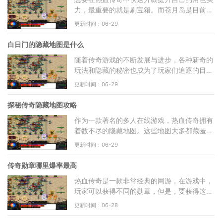
力，最重要的就是刷宝箱。而苍月岛是目前热
血传奇中最好的地方之一，可以快速获得大量
更新时间：06-29
的宝箱和经验，帮
白日门的隐藏地图是什么
随着传奇游戏的不断发展与进步，各种新奇的
玩法和隐藏的秘密也成为了玩家们追逐的目
标。在传奇游戏中，有一张被众多玩家翘首以
更新时间：06-29
盼的隐藏地图，它就
探秘传奇隐藏地图攻略
作为一款著名的多人在线游戏，热血传奇拥有
着数不尽的隐藏地图。这些地图大多都藏匿在
一些比较隐蔽的角落里，只有玩家通过一定的
更新时间：06-29
方式才能找到它们
传奇勋章哪里爆率最高
热血传奇是一款非常经典的网游，在游戏中，
玩家可以获得不同的勋章，但是，要获得这些
勋章并不容易。很多小伙伴们都在寻找哪里爆
更新时间：06-28
率最高的传奇勋章