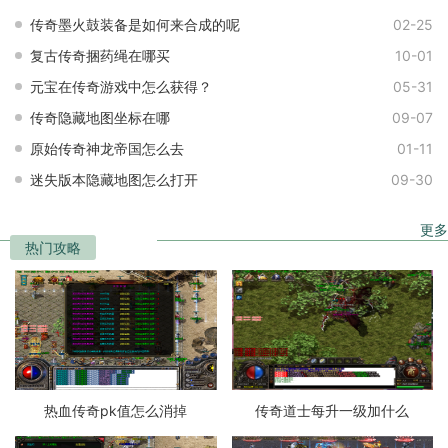
传奇墨火鼓装备是如何来合成的呢
02-25
复古传奇捆药绳在哪买
10-01
元宝在传奇游戏中怎么获得？
05-31
传奇隐藏地图坐标在哪
09-07
原始传奇神龙帝国怎么去
01-11
迷失版本隐藏地图怎么打开
09-30
更多
热门攻略
热血传奇pk值怎么消掉
传奇道士每升一级加什么