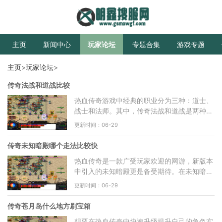
主页
新闻中心
玩家论坛
专题合集
游戏专题
主页
>
玩家论坛
>
传奇法战和道战比较
热血传奇游戏中经典的职业分为三种：道士、
战士和法师。其中，传奇法战和道战是两种比
较受玩家欢迎的职业。今天我们来比较一下这
更新时间：06-29
两种职业的优劣，
传奇未知暗殿哪个走法比较快
热血传奇是一款广受玩家欢迎的网游，新版本
中引入的未知暗殿更是备受期待。在未知暗殿
中，玩家需要通过迷宫和战斗来获取稀有装备
更新时间：06-29
和道具。然而，对
传奇苍月岛什么地方刷宝箱
想要在热血传奇中快速升级提升自己的角色实