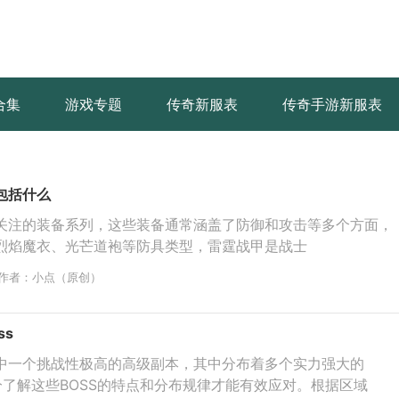
合集
游戏专题
传奇新服表
传奇手游新服表
包括什么
关注的装备系列，这些装备通常涵盖了防御和攻击等多个方面，
烈焰魔衣、光芒道袍等防具类型，雷霆战甲是战士
作者：小点（原创）
ss
中一个挑战性极高的高级副本，其中分布着多个实力强大的
分了解这些BOSS的特点和分布规律才能有效应对。根据区域