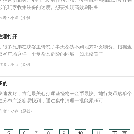
选择密切相关。不同地图的怪物分布、掉落概率和挑战难度存在
影响玩家收集装备的速度。想要实现高效刷装备，
作者：小点（原创）
在哪打开
，很多兄弟在峡谷里转悠了半天都找不到地方补充物资。根据查
峡谷广场这样一个复杂又危险的区域，如果设置了
作者：小点（原创）
多的
快速发财，肯定最关心打哪些怪物来金币最快。地行龙虽然单个
在分布广泛容易找到，通过集中清理一批能累积可
作者：小点（原创）
7
5
6
8
9
10
11
下一页