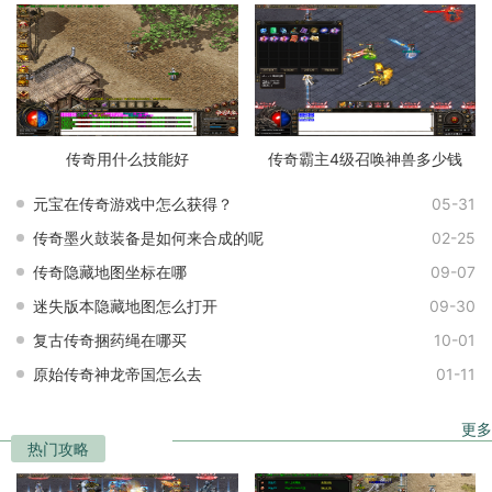
传奇用什么技能好
传奇霸主4级召唤神兽多少钱
元宝在传奇游戏中怎么获得？
05-31
传奇墨火鼓装备是如何来合成的呢
02-25
传奇隐藏地图坐标在哪
09-07
迷失版本隐藏地图怎么打开
09-30
复古传奇捆药绳在哪买
10-01
原始传奇神龙帝国怎么去
01-11
更多
热门攻略