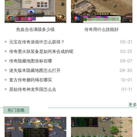
热血合击满级多少级
传奇用什么技能好
元宝在传奇游戏中怎么获得？
05-31
传奇墨火鼓装备是如何来合成的呢
02-25
传奇隐藏地图坐标在哪
09-07
迷失版本隐藏地图怎么打开
09-30
复古传奇捆药绳在哪买
10-01
原始传奇神龙帝国怎么去
01-11
更多
热门攻略