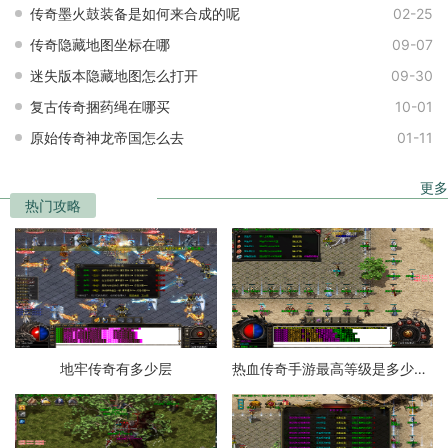
传奇墨火鼓装备是如何来合成的呢
02-25
传奇隐藏地图坐标在哪
09-07
迷失版本隐藏地图怎么打开
09-30
复古传奇捆药绳在哪买
10-01
原始传奇神龙帝国怎么去
01-11
更多
热门攻略
地牢传奇有多少层
热血传奇手游最高等级是多少级的