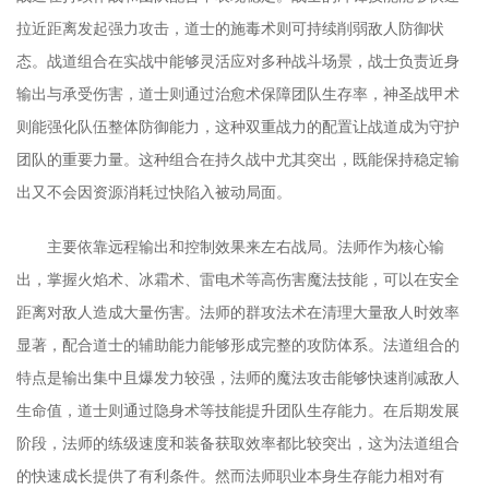
拉近距离发起强力攻击，道士的施毒术则可持续削弱敌人防御状
态。战道组合在实战中能够灵活应对多种战斗场景，战士负责近身
输出与承受伤害，道士则通过治愈术保障团队生存率，神圣战甲术
则能强化队伍整体防御能力，这种双重战力的配置让战道成为守护
团队的重要力量。这种组合在持久战中尤其突出，既能保持稳定输
出又不会因资源消耗过快陷入被动局面。
主要依靠远程输出和控制效果来左右战局。法师作为核心输
出，掌握火焰术、冰霜术、雷电术等高伤害魔法技能，可以在安全
距离对敌人造成大量伤害。法师的群攻法术在清理大量敌人时效率
显著，配合道士的辅助能力能够形成完整的攻防体系。法道组合的
特点是输出集中且爆发力较强，法师的魔法攻击能够快速削减敌人
生命值，道士则通过隐身术等技能提升团队生存能力。在后期发展
阶段，法师的练级速度和装备获取效率都比较突出，这为法道组合
的快速成长提供了有利条件。然而法师职业本身生存能力相对有