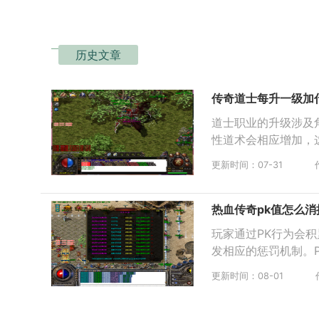
历史文章
传奇道士每升一级加
道士职业的升级涉及
性道术会相应增加，
更新时间：07-31
热血传奇pk值怎么消
玩家通过PK行为会
发相应的惩罚机制。
更新时间：08-01