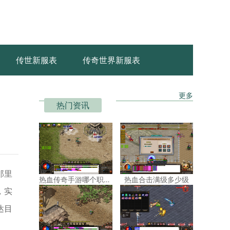
传世新服表
传奇世界新服表
更多
热门资讯
那里
热血传奇手游哪个职业赚钱快一点
热血合击满级多少级
，实
达目