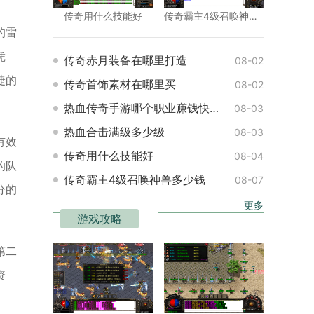
传奇用什么技能好
传奇霸主4级召唤神兽多少钱
的雷
凭
传奇赤月装备在哪里打造
08-02
捷的
传奇首饰素材在哪里买
08-02
热血传奇手游哪个职业赚钱快一点
08-03
热血合击满级多少级
08-03
有效
传奇用什么技能好
08-04
的队
传奇霸主4级召唤神兽多少钱
08-07
分的
更多
游戏攻略
第二
资