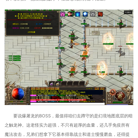
要说爆屠龙的BOSS，最值得咱们去蹲守的是幻境地图底层的暗
之触龙神。这老怪实力超强，不只有超厚的血量，还几乎免疫所有
魔法攻击，兄弟们想拿下它基本得靠战士和道士慢慢磨血，还得提