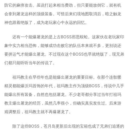
防它的麻痹攻击。虽说打起来相当费劲，但只要能放倒它，就有机
会拿到屠龙这样的顶级装备。可惜后来幻境地图取消后，暗之触龙
神也跟着绝版了，成为老玩家心中永远的回忆。
还有一个能爆屠龙的是上古BOSS邪恶蜈蚣。这家伙在老玩家印
象中实力相当恐怖，能够成功击败它的队伍本来就不多，更别说还
要拼运气才能爆出屠龙。不过现在这个BOSS也早就绝版了，现兄弟
们都只能听听当年的传说了。
祖玛教主在早些年也是能爆出屠龙的重要目标。在那个连骷髅
精灵都能爆沃玛首饰的年代，祖玛教主作为顶级BOSS，传说中几乎
能爆出所有装备，自然也包括屠龙。不少老哥都分享过当年打祖玛
教主爆出屠龙的经历，虽然几率很小，但确实真实发生过。后来游
戏调整后，祖玛教主就不再爆屠龙了。
除了这些BOSS，苍月岛更新后出现的宝箱也成了兄弟们追逐的