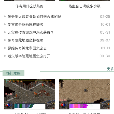
传奇用什么技能好
热血合击满级多少级
传奇墨火鼓装备是如何来合成的呢
02-25
复古传奇捆药绳在哪买
10-01
元宝在传奇游戏中怎么获得？
05-31
传奇隐藏地图坐标在哪
09-07
原始传奇神龙帝国怎么去
01-11
迷失版本隐藏地图怎么打开
09-30
更多
热门攻略