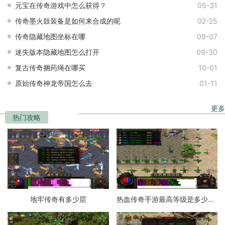
元宝在传奇游戏中怎么获得？
05-31
传奇墨火鼓装备是如何来合成的呢
02-25
传奇隐藏地图坐标在哪
09-07
迷失版本隐藏地图怎么打开
09-30
复古传奇捆药绳在哪买
10-01
原始传奇神龙帝国怎么去
01-11
更多
热门攻略
地牢传奇有多少层
热血传奇手游最高等级是多少级的