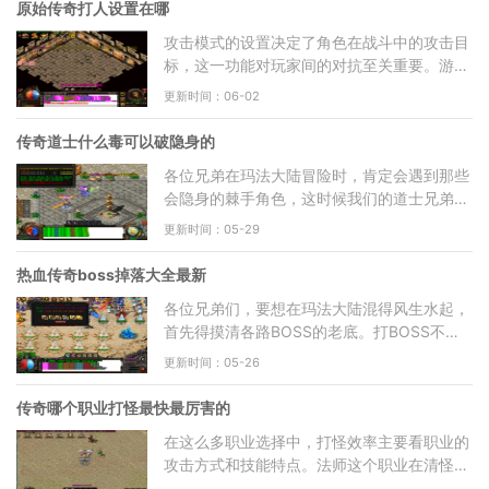
原始传奇打人设置在哪
攻击模式的设置决定了角色在战斗中的攻击目
标，这一功能对玩家间的对抗至关重要。游戏
界面右侧通常设有菜单按键，点击后会显示多
更新时间：06-02
个功能选项，攻击
传奇道士什么毒可以破隐身的
各位兄弟在玛法大陆冒险时，肯定会遇到那些
会隐身的棘手角色，这时候我们的道士兄弟就
派上大用场了。虽然道士的施毒术种类不少，
更新时间：05-29
但要说能真正破解
热血传奇boss掉落大全最新
各位兄弟们，要想在玛法大陆混得风生水起，
首先得摸清各路BOSS的老底。打BOSS不光
是为了那刀刀到肉的快感，更是冲着它们身上
更新时间：05-26
那些让人眼红的宝贝。不
传奇哪个职业打怪最快最厉害的
在这么多职业选择中，打怪效率主要看职业的
攻击方式和技能特点。法师这个职业在清怪速
度上表现非常突出，因为它们拥有强大的远程