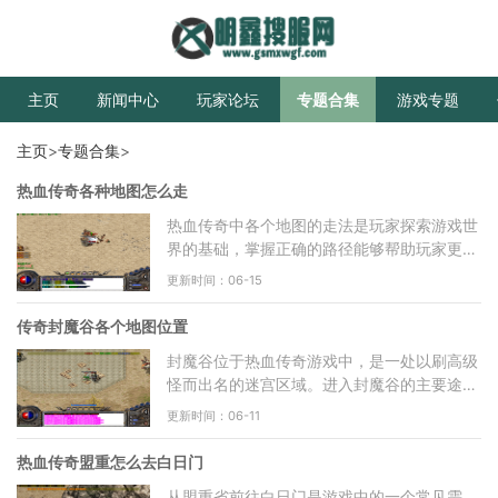
主页
新闻中心
玩家论坛
专题合集
游戏专题
主页
>
专题合集
>
热血传奇各种地图怎么走
热血传奇中各个地图的走法是玩家探索游戏世
界的基础，掌握正确的路径能够帮助玩家更高
效地进行游戏。前往蜈蚣洞需要从盟重土城出
更新时间：06-15
发，进入蜈蚣洞后
传奇封魔谷各个地图位置
封魔谷位于热血传奇游戏中，是一处以刷高级
怪而出名的迷宫区域。进入封魔谷的主要途径
是从沃玛之城出发前往封魔城主广场，玩家需
更新时间：06-11
要熟练掌握封魔城
热血传奇盟重怎么去白日门
从盟重省前往白日门是游戏中的一个常见需