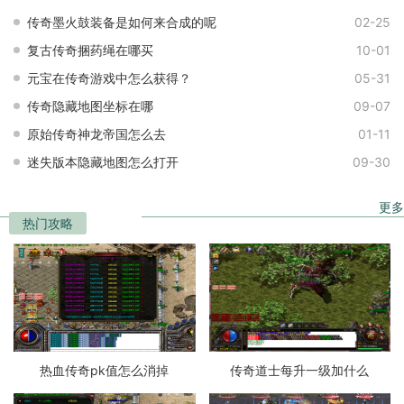
传奇墨火鼓装备是如何来合成的呢
02-25
复古传奇捆药绳在哪买
10-01
元宝在传奇游戏中怎么获得？
05-31
传奇隐藏地图坐标在哪
09-07
原始传奇神龙帝国怎么去
01-11
迷失版本隐藏地图怎么打开
09-30
更多
热门攻略
热血传奇pk值怎么消掉
传奇道士每升一级加什么