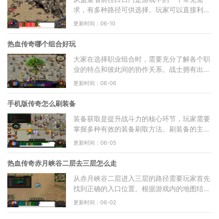
求，有多种路径可供选择。玩家可以直接利用
游戏内的传送功能快速抵达，这是最便捷的方
更新时间：06-10
法之一。在盟重土城
热血传奇哪个组合好玩
大家在选择职业组合时，需要充分了解各个职
业的特点和彼此间的协作关系。战士拥有出色
的防御和攻击能力，在队伍中通常扮演肉盾和
更新时间：06-06
前排输出的角色，
手机版传奇怎么刷装备
装备获取是提升战斗力的核心环节，玩家需要
掌握多种有效的装备刷取方法。刷装备的主要
途径包括挑战各类BOSS、参与特定活动以及
更新时间：06-05
利用游戏内的合成系统
热血传奇赤月峡谷二层去三层怎么走
从赤月峡谷二层进入三层的路径需要玩家首先
找到正确的入口位置。根据游戏内的地图结
构，赤月峡谷二层存在多个连接点，但并非所
更新时间：06-02
有通道都能通往三层