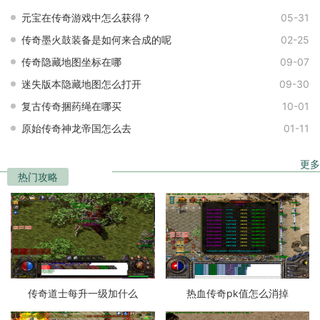
元宝在传奇游戏中怎么获得？
05-31
传奇墨火鼓装备是如何来合成的呢
02-25
传奇隐藏地图坐标在哪
09-07
迷失版本隐藏地图怎么打开
09-30
复古传奇捆药绳在哪买
10-01
原始传奇神龙帝国怎么去
01-11
更多
热门攻略
传奇道士每升一级加什么
热血传奇pk值怎么消掉